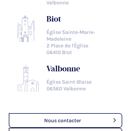
Valbonne
Biot
Église Sainte-Marie-
Madeleine
2 Place de l'Église
06410 Biot
Valbonne
Église Saint-Blaise
06560 Valbonne
Nous contacter